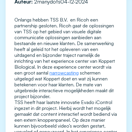
Auteur:
2manydots
04-12-2024
Onlangs hebben TSS B.V. en Ricoh een
partnership gesloten. Ricoh gaat de oplossingen
van TSS op het gebied van visuele digitale
communicatie oplossingen aanbieden aan
bestaande en nieuwe klanten. De samenwerking
heeft al geleid tot het opleveren van een
uitdagend en bijzonder traject namelijk de
inrichting van het experience center van Koppert
Biological. In deze experience center wordt via
een groot aantal
narrowcasting
schermen
uitgelegd wat Koppert doet en wat zij kunnen
betekenen voor haar klanten. De mate van
uitgebreide interactieve mogelijkheden maakt dit
project bijzonder.
TSS heeft haar laatste innovatie Evado iControl
ingezet in dit project. Hierbij wordt het mogelijk
gemaakt dat content interactief wordt bediend via
een extern knoppenpaneel. Op deze manier
kunnen bijvoorbeeld video’s worden gestart,
vervolgd of gepauzeerd. In het experience center