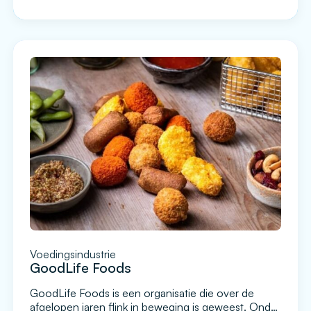
te gaan tonen. Er werken bij Roveg diverse
nationaliteiten verspreid over verschillende
vestigingen. Het was hierbij belangrijk dat op de
werkvloer informatie werd getoond op schermen
over performance […]
Voedingsindustrie
GoodLife Foods
GoodLife Foods is een organisatie die over de
afgelopen jaren flink in beweging is geweest. Onder