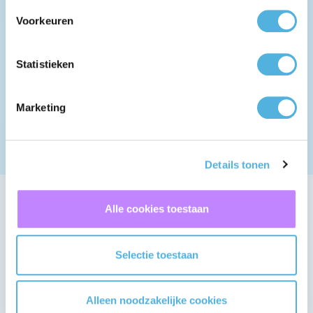
Voorkeuren
Meer weten over dit project?
Neem contact op met ons op.
Statistieken
+31 (0) 182 555000
Marketing
info@tss.nl
Details tonen
Alle cookies toestaan
Blijf op de hoogte
Alle
Gerelateerde
Selectie toestaan
projecten
projecten
Alleen noodzakelijke cookies