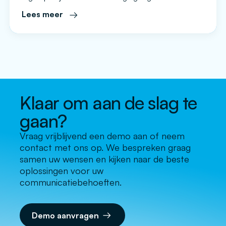
de oude naam Izico Food Group hebben ze tussen
Lees meer
2013 en 2019 in totaal zeven productiebedrijven
overgenomen. Na alle overnames hebben ze bijna
alle disciplines op het gebied van snackproductie in
huis met fabrieken in Nederland, het Verenigd
Koninkrijk […]
Klaar om aan de slag te
gaan?
Vraag vrijblijvend een demo aan of neem
contact met ons op. We bespreken graag
samen uw wensen en kijken naar de beste
oplossingen voor uw
communicatiebehoeften.
Demo aanvragen