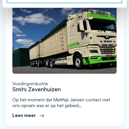
Voedingsindustrie
Smits Zevenhuizen
Op het moment dat Matthijs Jansen contact met
ons opnam was er op het gebied
van narrowcasting binnen Smits Zevenhuizen nog
Lees meer
niks. De organisatie beschikt over een terrein met
meerdere gebouwen en daarmee dus ook een
uitdaging om alle collega’s goed te informeren. Op