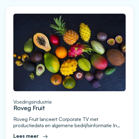
het terrein zijn er op dit moment drie verschillende
kantines en het idee […]
Voedingsindustrie
Roveg Fruit
Roveg Fruit lanceert Corporate TV met
productiedata en algemene bedrijfsinformatie In
eerste instantie kwam Roveg bij ons terecht met de
Lees meer
vraagstelling om data op de productievloer visueel