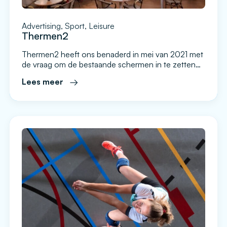
Advertising, Sport, Leisure
Thermen2
Thermen2 heeft ons benaderd in mei van 2021 met
de vraag om de bestaande schermen in te zetten
voor advertising in combinatie met
Lees meer
informatieve narrowcasting. De 2 zwembaden in
Alphen aan den Rijn trekken jaarlijks veel regionale,
maar ook nationale bezoekers. Dit komt omdat het
zwembad Aquarijn diverse nationale watersport
evenementen faciliteert. Dit heeft een gunstig […]