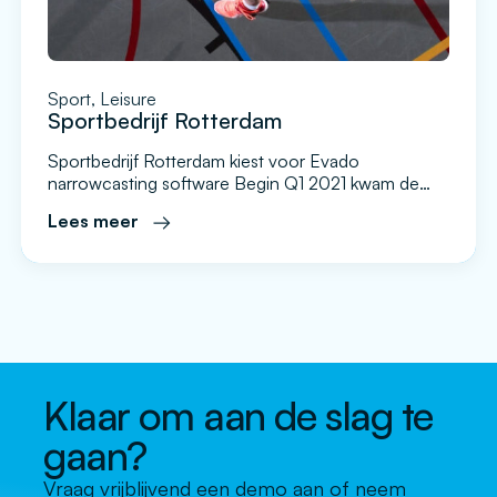
Sport, Leisure
Sportbedrijf Rotterdam
Sportbedrijf Rotterdam kiest voor Evado
narrowcasting software Begin Q1 2021 kwam de
vraag bij ons binnen vanuit Sportbedrijf Rotterdam.
Lees meer
Ze wilde een overkoepelend communicatieplatform
gaan gebruiken voor alle sportlocaties, sporthallen
en zwembaden in Rotterdam. Aangezien het
project veel locaties omvat is er veel overleg
geweest over de totstandkoming van het project
en de invulling ervan. […]
Klaar om aan de slag te
gaan?
Vraag vrijblijvend een demo aan of neem