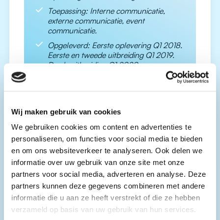
Toepassing: Interne communicatie,
externe communicatie, event
communicatie.
Opgeleverd: Eerste oplevering Q1 2018.
Eerste en tweede uitbreiding Q1 2019.
Derde uitbreiding Q1 2020.
Wij maken gebruik van cookies
Deel dit project
We gebruiken cookies om content en advertenties te
personaliseren, om functies voor social media te bieden
en om ons websiteverkeer te analyseren. Ook delen we
Terug naar het overzicht
informatie over uw gebruik van onze site met onze
partners voor social media, adverteren en analyse. Deze
partners kunnen deze gegevens combineren met andere
informatie die u aan ze heeft verstrekt of die ze hebben
verzameld op basis van uw gebruik van hun services.