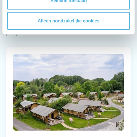
Selectie toestaan
Blijf op de hoogte
Alleen noodzakelijke cookies
Alle
Gerelateerde
projecten
projecten