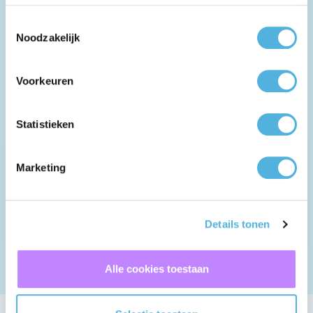
Toestemmingsselectie
Noodzakelijk
Voorkeuren
Julia
Statistieken
Meer weten over dit project?
Marketing
Neem contact op met ons op.
+31 (0) 182 555000
Details tonen
info@tss.nl
Alle cookies toestaan