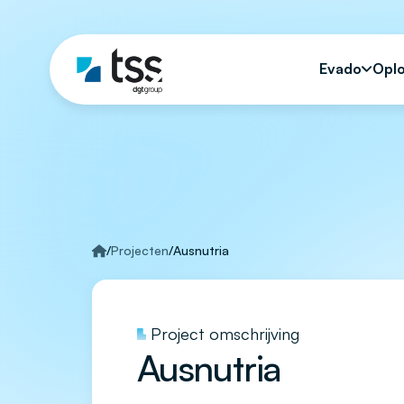
Evado
Opl
/
Projecten
/
Ausnutria
Project omschrijving
Ausnutria