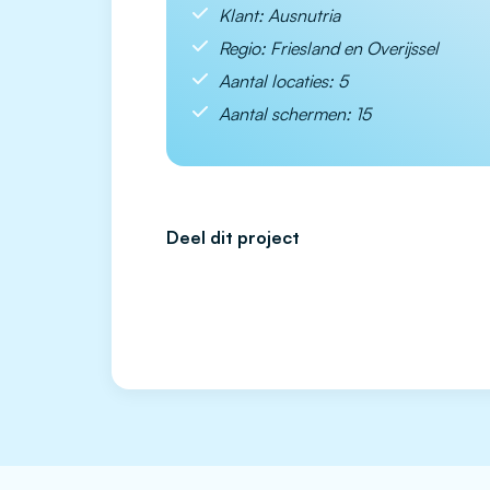
Klant: Ausnutria
Regio: Friesland en Overijssel
Aantal locaties: 5
Aantal schermen: 15
Deel dit project