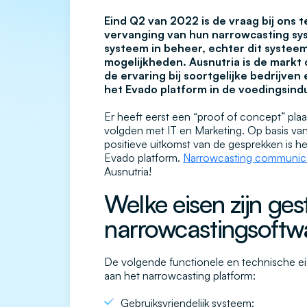
Eind Q2 van 2022 is de vraag bij ons 
vervanging van hun narrowcasting sys
systeem in beheer, echter dit systee
mogelijkheden. Ausnutria is de markt 
de ervaring bij soortgelijke bedrijve
het Evado platform in de voedingsindu
Er heeft eerst een “proof of concept” pl
volgden met IT en Marketing. Op basis va
positieve uitkomst van de gesprekken is 
Evado platform.
Narrowcasting communic
Ausnutria!
Welke eisen zijn ges
narrowcastingsoftw
De volgende functionele en technische eis
aan het narrowcasting platform:
Gebruiksvriendelijk systeem;