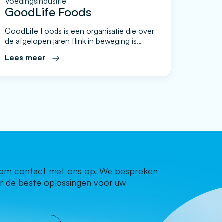
Voedingsindustrie
GoodLife Foods
GoodLife Foods is een organisatie die over
de afgelopen jaren flink in beweging is
geweest. Onder de oude naam Izico Food
Lees meer
Group hebben ze tussen 2013 en 2019 in
totaal zeven productiebedrijven
overgenomen. Na alle overnames hebben
ze bijna alle disciplines op het gebied van
snackproductie in huis met fabrieken in
Nederland, het Verenigd Koninkrijk […]
neem contact met ons op. We bespreken
r de beste oplossingen voor uw