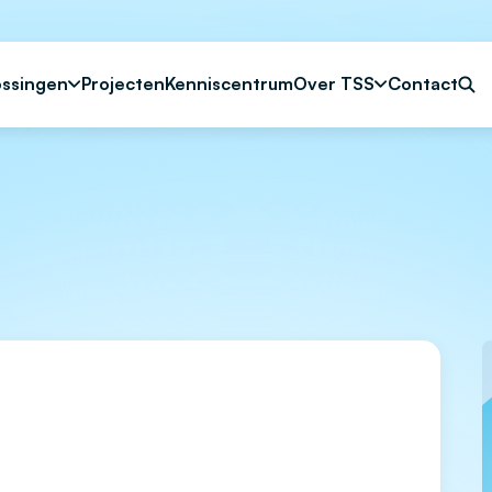
ossingen
Projecten
Kenniscentrum
Over TSS
Contact