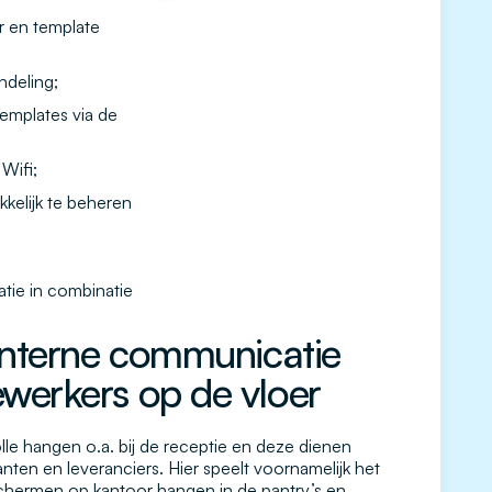
er en template
ndeling;
emplates via de
 Wifi;
elijk te beheren
tie in combinatie
interne communicatie
werkers op de vloer
e hangen o.a. bij de receptie en deze dienen
anten en leveranciers. Hier speelt voornamelijk het
schermen op kantoor hangen in de pantry’s en