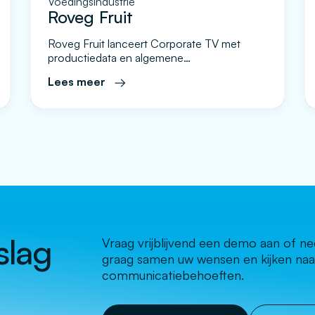
Voedingsindustrie
Roveg Fruit
Roveg Fruit lanceert Corporate TV met
productiedata en algemene
bedrijfsinformatie In eerste instantie kwam
Lees meer
Roveg bij ons terecht met de vraagstelling
om data op de productievloer visueel te
gaan tonen. Er werken bij Roveg diverse
nationaliteiten verspreid over verschillende
vestigingen. Het was hierbij belangrijk dat op
de werkvloer informatie werd getoond op
schermen over performance […]
slag
Vraag vrijblijvend een demo aan of 
graag samen uw wensen en kijken naa
communicatiebehoeften.