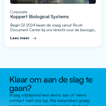
Corporate
Koppert Biological Systems
Begin Q1 2024 kwam de vraag vanuit Ricoh
Document Center bij ons terecht voor de beoogde
vervanging van hun huidige experience center op
Lees meer
het hoofdkantoor. Het huidige systeem was sterk
verouderd, niet meer goed te supporten en had
teveel afhankelijkheden. Aangezien het experience
center een belangrijke bijdrage levert aan de
commerciële activiteiten binnen Koppert is […]
Klaar om aan de slag te
gaan?
Vraag vrijblijvend een demo aan of neem
contact met ons op. We bespreken graag
samen uw wensen en kijken naar de beste