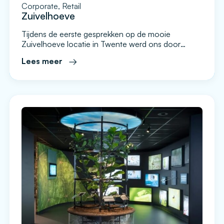
Corporate, Retail
Zuivelhoeve
Tijdens de eerste gesprekken op de mooie
Zuivelhoeve locatie in Twente werd ons door
oprichter en eigenaresse Diane Roerink direct een
Lees meer
duidelijk doel omschreven. Iedere bezoeker die een
Zuivelhoeve winkel binnenstapt moet dit ook direct
herkennen en ervaren. De winkels zijn mooi
ingericht en overal is aandacht voor de historie van
het bedrijf en de […]