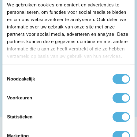
We gebruiken cookies om content en advertenties te
personaliseren, om functies voor social media te bieden
en om ons websiteverkeer te analyseren. Ook delen we
informatie over uw gebruik van onze site met onze
Julia
partners voor social media, adverteren en analyse. Deze
partners kunnen deze gegevens combineren met andere
informatie die u aan ze heeft verstrekt of die ze hebben
Meer weten over dit project?
verzameld op basis van uw gebruik van hun services.
Neem contact op met ons op.
Toestemmingsselectie
+31 (0) 182 555000
Noodzakelijk
info@tss.nl
Voorkeuren
Statistieken
Marketing