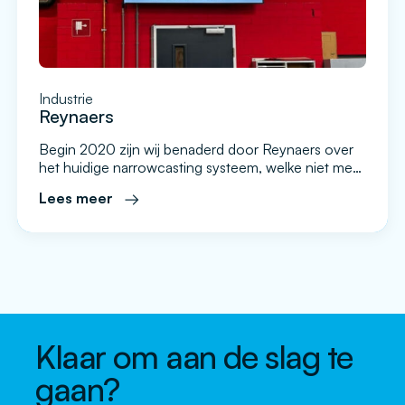
Industrie
Reynaers
Begin 2020 zijn wij benaderd door Reynaers over
het huidige narrowcasting systeem, welke niet meer
voldeed aan de wensen en behoeftes van de
Lees meer
interne organisatie. Op dat moment bestond de
configuratie in Nederland uit een videowall (2×2) en
een scherm in de kantine. Ze wilden meer uit het
narrowcasting systeem halen, zonder enige vorm
van beperking. Hiermee bedoelden ze […]
Klaar om aan de slag te
gaan?