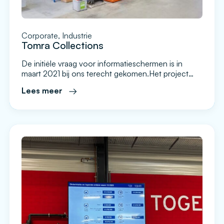
Corporate, Industrie
Tomra Collections
De initiële vraag voor informatieschermen is in
maart 2021 bij ons terecht gekomen.Het project
heeft tijdelijk stilgelegen door corona en is weer
Lees meer
opgepakt in november van 2021.Na een
inventarisatiegesprek op kantoor in Apeldoorn en
de presentatie van ons product aan IT, marketing
en de directie is besloten om te investeren
in informatieschermen en het Evado platform.
Hierbij […]