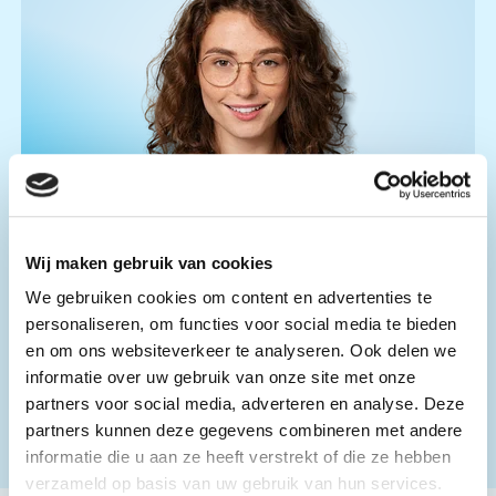
Julia
Meer weten over dit project?
Wij maken gebruik van cookies
Neem contact op met ons op.
We gebruiken cookies om content en advertenties te
personaliseren, om functies voor social media te bieden
+31 (0) 182 555000
en om ons websiteverkeer te analyseren. Ook delen we
informatie over uw gebruik van onze site met onze
info@tss.nl
partners voor social media, adverteren en analyse. Deze
partners kunnen deze gegevens combineren met andere
informatie die u aan ze heeft verstrekt of die ze hebben
verzameld op basis van uw gebruik van hun services.