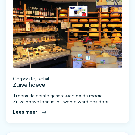
Corporate, Retail
Zuivelhoeve
Tijdens de eerste gesprekken op de mooie
Zuivelhoeve locatie in Twente werd ons door
oprichter en eigenaresse Diane Roerink direct een
Lees meer
duidelijk doel omschreven. Iedere bezoeker die een
Zuivelhoeve winkel binnenstapt moet dit ook direct
herkennen en ervaren. De winkels zijn mooi
ingericht en overal is aandacht voor de historie van