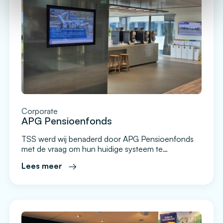
Corporate
APG Pensioenfonds
TSS werd wij benaderd door APG Pensioenfonds
met de vraag om hun huidige systeem te
vervangen, mede omdat ze niet tevreden waren
Lees meer
over de mogelijkheden en functionaliteiten van hun
huidige leverancier. Na de oriënterende gesprekken
is er een onderhandse aanbesteding gepubliceerd
en hieruit is het Evado platform gekozen als beste
leverancier. Daarmee is een samenwerking […]