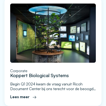
het bedrijf en de […]
Corporate
Koppert Biological Systems
Begin Q1 2024 kwam de vraag vanuit Ricoh
Document Center bij ons terecht voor de beoogde
vervanging van hun huidige experience center op
Lees meer
het hoofdkantoor. Het huidige systeem was sterk
verouderd, niet meer goed te supporten en had