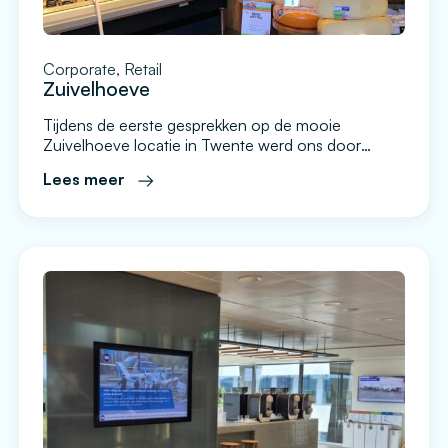
Corporate, Retail
Zuivelhoeve
Tijdens de eerste gesprekken op de mooie
Zuivelhoeve locatie in Twente werd ons door
oprichter en eigenaresse Diane Roerink direct een
Lees meer
duidelijk doel omschreven. Iedere bezoeker die een
Zuivelhoeve winkel binnenstapt moet dit ook direct
herkennen en ervaren. De winkels zijn mooi
ingericht en overal is aandacht voor de historie van
het bedrijf en de […]