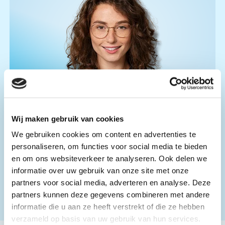
Julia
Meer weten over dit project?
Wij maken gebruik van cookies
Neem contact op met ons op.
We gebruiken cookies om content en advertenties te
personaliseren, om functies voor social media te bieden
+31 (0) 182 555000
en om ons websiteverkeer te analyseren. Ook delen we
informatie over uw gebruik van onze site met onze
info@tss.nl
partners voor social media, adverteren en analyse. Deze
partners kunnen deze gegevens combineren met andere
informatie die u aan ze heeft verstrekt of die ze hebben
verzameld op basis van uw gebruik van hun services.