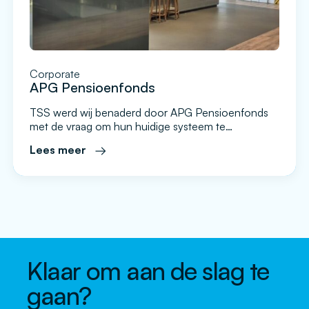
Corporate
APG Pensioenfonds
TSS werd wij benaderd door APG Pensioenfonds
met de vraag om hun huidige systeem te
vervangen, mede omdat ze niet tevreden waren
Lees meer
over de mogelijkheden en functionaliteiten van hun
huidige leverancier. Na de oriënterende gesprekken
is er een onderhandse aanbesteding gepubliceerd
en hieruit is het Evado platform gekozen als beste
leverancier. Daarmee is een samenwerking […]
Klaar om aan de slag te
gaan?