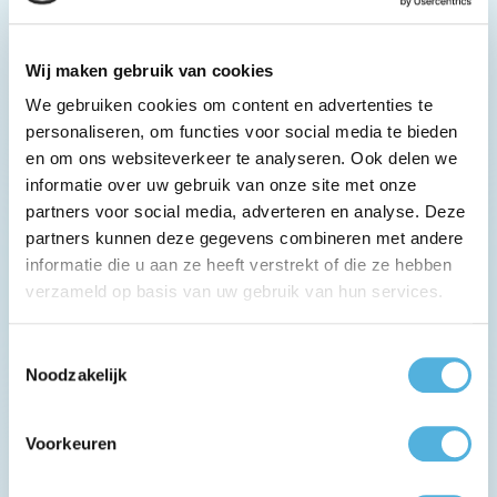
Wij maken gebruik van cookies
We gebruiken cookies om content en advertenties te
personaliseren, om functies voor social media te bieden
en om ons websiteverkeer te analyseren. Ook delen we
informatie over uw gebruik van onze site met onze
partners voor social media, adverteren en analyse. Deze
partners kunnen deze gegevens combineren met andere
Over
informatie die u aan ze heeft verstrekt of die ze hebben
Over TSS
verzameld op basis van uw gebruik van hun services.
Onze expertise
Werken bij
Toestemmingsselectie
MVO
Noodzakelijk
Showcases
Voorkeuren
Adres
Koraalrood 48